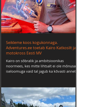
Seikleme koos kogukonnaga.
Adventures.ee toetab Kairo Katkosilt ja
motokross Eesti MV
Kairo on sõbralik ja ambitsioonikas
noormees, kes mitte lihtsalt ei ole mõnusa
iseloomuga vaid tal jagub ka kõvasti annet!