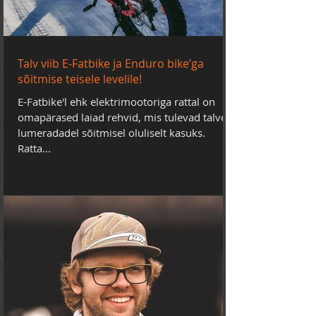
Talv viib E-Fatbike ja Enduro bike’ga
sõitmise teisele levelile!
E-Fatbike'l ehk elektrimootoriga rattal on
omapärased laiad rehvid, mis tulevad talvel
lumeradadel sõitmisel oluliselt kasuks.
Ratta...