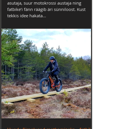
asutaja, suur motokrossi austaja ning
fatbike’i fänn räägib äri sünniloost. Kust
tekkis idee hakata...