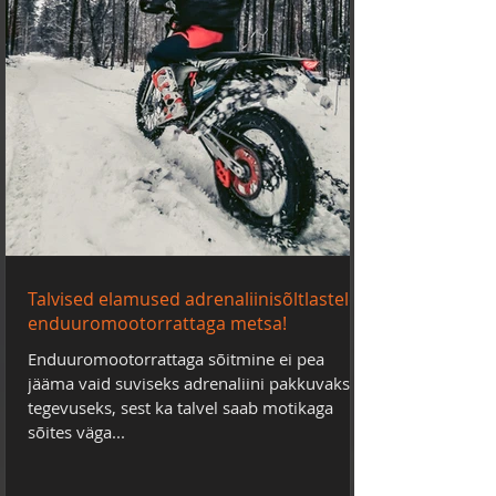
Talvised elamused adrenaliinisõltlastele:
enduuromootorrattaga metsa!
Enduuromootorrattaga sõitmine ei pea
jääma vaid suviseks adrenaliini pakkuvaks
tegevuseks, sest ka talvel saab motikaga
sõites väga...