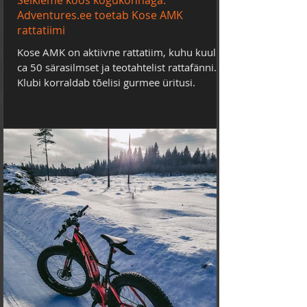
Seikleme koos kogukonnaga.
Adventures.ee toetab Kose AMK
rattatiimi
Kose AMK on aktiivne rattatiim, kuhu kuulub
ca 50 särasilmset ja teotahtelist rattafänni.
Klubi korraldab tõelisi gurmee üritusi.