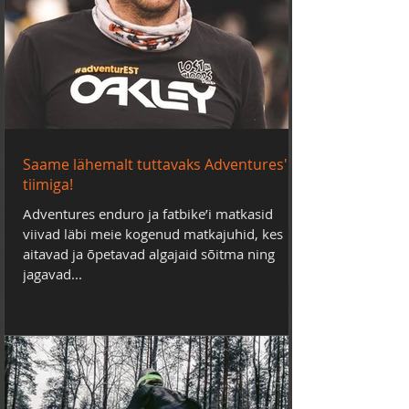
Saame lähemalt tuttavaks Adventures'i
tiimiga!
Adventures enduro ja fatbike’i matkasid
viivad läbi meie kogenud matkajuhid, kes
aitavad ja õpetavad algajaid sõitma ning
jagavad...