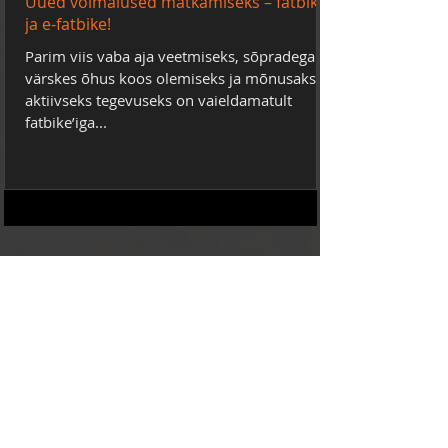
Uued võimalused matkamiseks – fatbike
ja e-fatbike!
Parim viis vaba aja veetmiseks, sõpradega
värskes õhus koos olemiseks ja mõnusaks
aktiivseks tegevuseks on vaieldamatult
fatbike’iga...