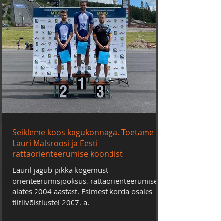
Seikleme koos kogukonnaga. Toetame
Lauri Malsroosi ja Eesti
rattaorienteerumise koondist
Lauril jagub pikka kogemust
orienteerumisjooksus, rattaorienteerumises
alates 2004 aastast. Esimest korda osales
tiitlivõistlustel 2007. a.