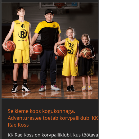
Seikleme koos kogukonnaga.
Adventures.ee toetab korvpalliklubi KK
Rae Koss
KK Rae Koss on korvpalliklubi, kus töötavad