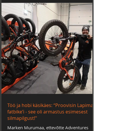
Töö ja hobi käsikäes: “Proovisin Lapimaal
fatbike’i - see oli armastus esimesest
silmapilgust!"
Marken Murumaa, ettevõtte Adventures