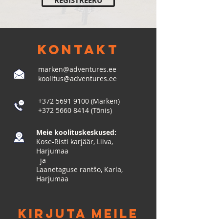
REGISTREERU
KONTAKT
marken@adventures.ee
koolitus@adventures.ee
+372 5691 9100
(Marken)
+372 5660 8414
(Tõnis)
Meie koolituskeskused:
Kose-Risti karjäär, Liiva,
Harjumaa
​ ja
Laanetaguse rantšo, Karla,
Harjumaa
Kirjuta meile