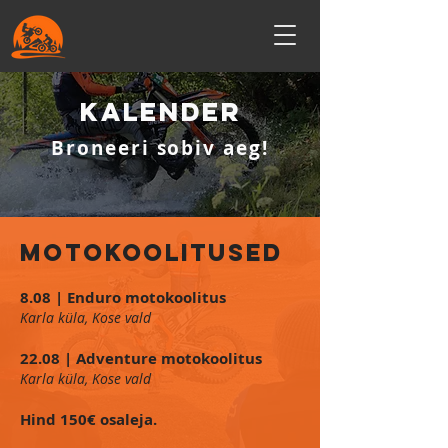
Kalender
Broneeri sobiv aeg!
MOTOKOOLITUSED
​8.08 | Enduro motokoolitus
Karla küla, Kose vald
22.08 | Adventure motokoolitus
Karla küla, Kose vald
Hind 150€ osaleja.​