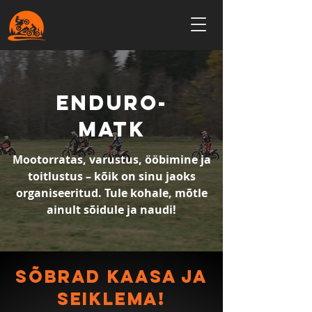
ENDURO-
MATK
Mootorratas, varustus, ööbimine ja
toitlustus – kõik on sinu jaoks
organiseeritud. Tule kohale, mõtle
ainult sõidule ja naudi!
sõbrad kaasa ja
seiklema!