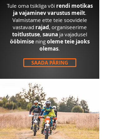
Tule oma tsikliga või
rendi motikas
ja vajaminev varustus meilt
.
Valmistame ette teie soovidele
vastavad
rajad
, organiseerime
toitlustuse
,
sauna
ja vajadusel
ööbimise
ning
oleme teie jaoks
olemas
.
SAADA PÄRING