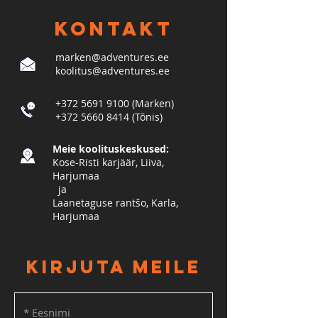
KONTAKT
marken@adventures.ee
koolitus@adventures.ee
+372 5691 9100
(Marken)
+372 5660 8414
(Tõnis)
Meie koolituskeskused:
Kose-Risti karjäär, Liiva,
Harjumaa
​ ja
Laanetaguse rantšo, Karla,
Harjumaa
Kirjuta meile