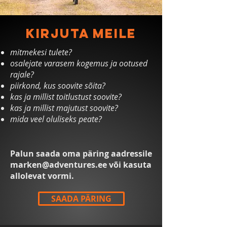
KIRJUTA MEILE
mitmekesi tulete?
osalejate varasem kogemus ja ootused
rajale?
piirkond, kus soovite sõita?
kas ja millist toitlustust soovite?
kas ja millist majutust soovite?
mida veel oluliseks peate?
Palun saada oma päring aadressile
marken@adventures.ee
või kasuta
allolevat vormi.
SAADA PÄRING