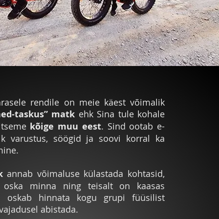
ärasele rendile on meie käest võimalik
äed-taskus” matk
ehk Sina tule kohale
litseme
kõige muu eest
. Sind ootab e-
lik varustus, söögid ja soovi korral ka
mine.
k
annab võimaluse külastada kohtasid,
 oska minna ning teisalt on kaasas
s oskab hinnata kogu grupi füüsilist
vajadusel abistada.