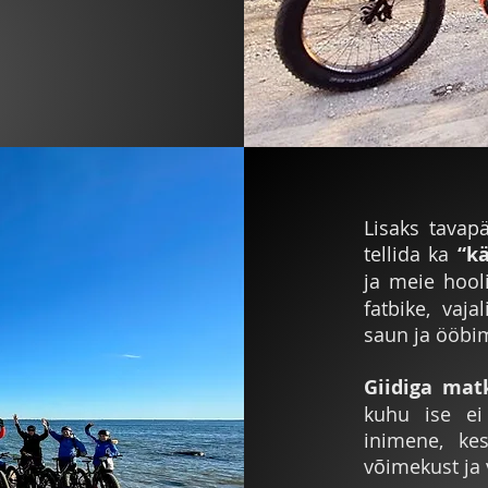
Lisaks tavap
tellida ka
“k
ja meie hoo
fatbike, vaja
saun ja ööbi
Giidiga mat
kuhu ise ei
inimene, ke
võimekust ja 