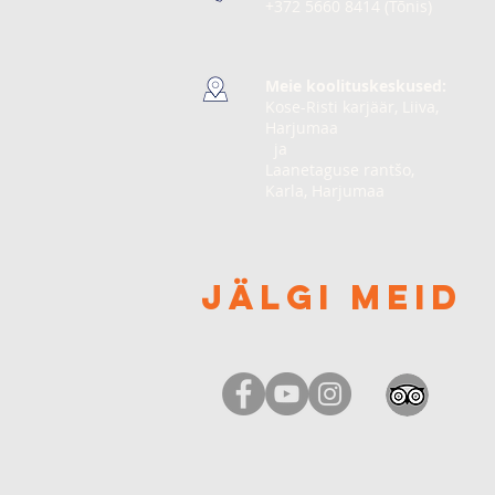
+372 5660 8414 (Tõnis)
Meie koolituskeskused:
Kose-Risti karjäär, Liiva,
Harjumaa
​ ja
Laanetaguse rantšo,
Karla, Harjumaa
jälgi meid