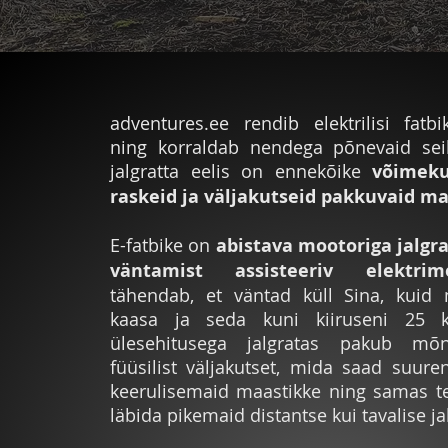
adventures.ee rendib elektrilisi fatbi
ning korraldab nendega põnevaid seik
jalgratta eelis on ennekõike
võimeku
raskeid ja väljakutseid pakkuvaid ma
E-fatbike on
abistava mootoriga jalgr
väntamist assisteeriv elektrim
tähendab, et väntad küll Sina, kuid
kaasa ja seda kuni kiiruseni 25 k
ülesehitusega jalgratas pakub mõ
füüsilist väljakutset, mida saad suure
keerulisemaid maastikke ning samas t
läbida pikemaid distantse kui tavalise ja