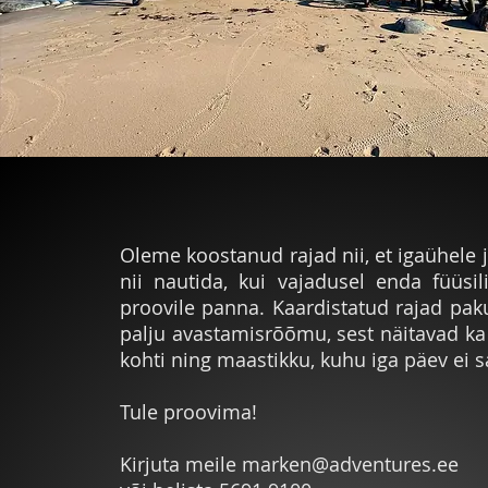
Oleme koostanud rajad nii, et igaühele
nii nautida, kui vajadusel enda füüsi
proovile panna. Kaardistatud rajad pak
palju avastamisrõõmu, sest näitavad ka
kohti ning maastikku, kuhu iga päev ei 
Tule proovima!
Kirjuta meile
marken@adventures.ee