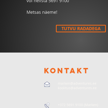
või helista 5691 9100
Metsas näeme!
TUTVU RADADEGA
KONTAKT
marken@adventures.ee
koolitus@adventures.ee
+372 5691 9100 (Marken)