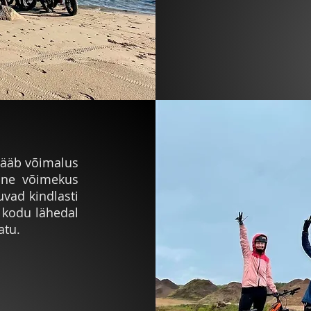
 jääb võimalus
line võimekus
uvad kindlasti
 kodu lähedal
satu.