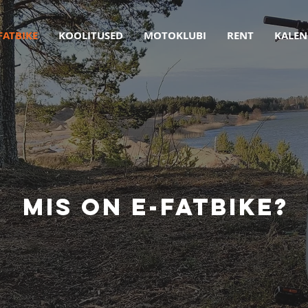
FATBIKE
KOOLITUSED
MOTOKLUBI
RENT
KALEN
Mis on E-FATBIKE?