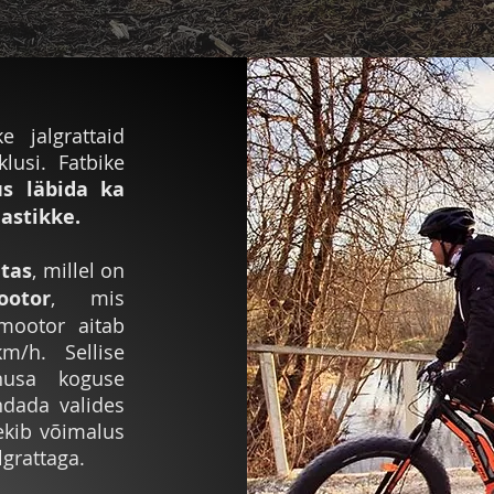
ke jalgrattaid
lusi. Fatbike
s läbida ka
astikke.
atas
, millel on
ootor
, mis
 mootor aitab
m/h. Sellise
nusa koguse
ndada valides
ekib võimalus
lgrattaga.