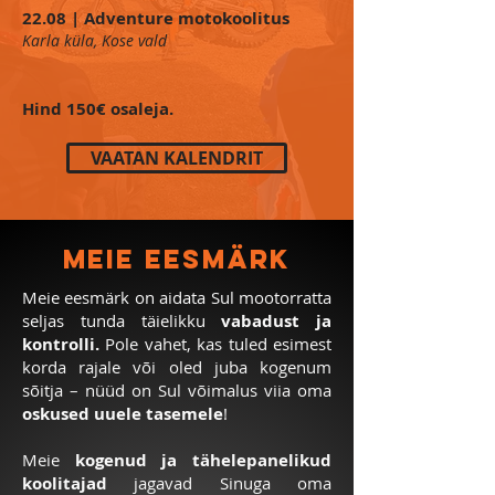
22.08 | Adventure motokoolitus
Karla küla, Kose vald
Hind 150€ osaleja.
VAATAN KALENDRIT
meie eesmärk
Meie eesmärk on aidata Sul mootorratta
seljas tunda täielikku
vabadust ja
kontrolli.
Pole vahet, kas tuled esimest
korda rajale või oled juba kogenum
sõitja – nüüd on Sul võimalus viia oma
oskused uuele tasemele
!
Meie
kogenud ja tähelepanelikud
koolitajad
jagavad Sinuga oma