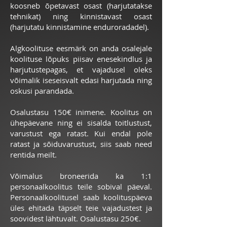
koosneb õpetavast osast (harjutatakse
tehnikat) ning kinnistavast osast
(harjutatu kinnistamine enduroradadel).
Algkoolituse eesmärk on anda osalejale
koolituse lõpuks piisav enesekindlus ja
harjutustepagas, et vajadusel oleks
võimalik iseseisvalt edasi harjutada ning
oskusi parandada.
Osalustasu 150€ inimene. Koolitus on
ühepäevane ning ei sisalda toitlustust,
varustust ega ratast. Kui endal pole
ratast ja sõiduvarustust, siis saab need
rentida meilt.
Võimalus broneerida ka 1:1
personaalkoolitus teile sobival päeval.
Personaalkoolitusel saab koolituspäeva
üles ehitada täpselt teie vajadustest ja
soovidest lähtuvalt. Osalustasu 250€.