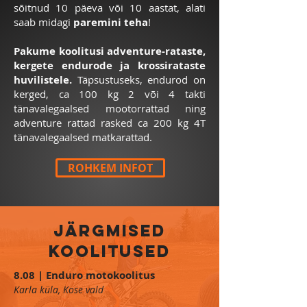
sõitnud 10 päeva või 10 aastat, alati
saab midagi
paremini teha
!
Pakume koolitusi adventure-rataste,
kergete endurode ja krossirataste
huvilistele.
Täpsustuseks, endurod on
kerged, ca 100 kg 2 või 4 takti
tänavalegaalsed mootorrattad ning
adventure rattad rasked ca 200 kg 4T
tänavalegaalsed matkarattad.
ROHKEM INFOT
järgmised
KOOLITUSED
8.08 | Enduro motokoolitus
Karla küla, Kose vald