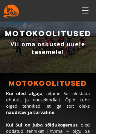
MOTOKOOLITUSED
Vii oma oskused uuele
tasemele!
MOTOKOOLITUSED
Kui oled algaja
, aitame Sul alustada
ohutult ja enesekindlalt. Õpid kohe
õiged tehnikad, et iga sõit oleks
nauditav ja turvaline
.
Kui Sul on juba sõidukogemus
, oled
oodatud tehnikat lihvima – olgu Sa