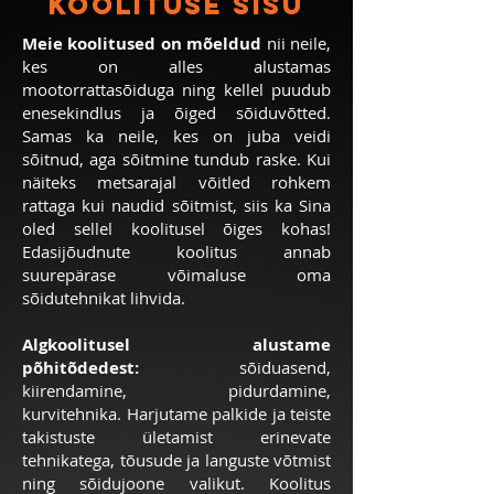
Koolituse sisu
Meie koolitused on mõeldud
nii neile,
kes on alles alustamas
mootorrattasõiduga ning kellel puudub
enesekindlus ja õiged sõiduvõtted.
Samas ka neile, kes on juba veidi
sõitnud, aga sõitmine tundub raske. Kui
näiteks metsarajal võitled rohkem
rattaga kui naudid sõitmist, siis ka Sina
oled sellel koolitusel õiges kohas!
Edasijõudnute koolitus annab
suurepärase võimaluse oma
sõidutehnikat lihvida.
Algkoolitusel alustame
põhitõdedest:
sõiduasend,
kiirendamine, pidurdamine,
kurvitehnika. Harjutame palkide ja teiste
takistuste ületamist erinevate
tehnikatega, tõusude ja languste võtmist
ning sõidujoone valikut. Koolitus